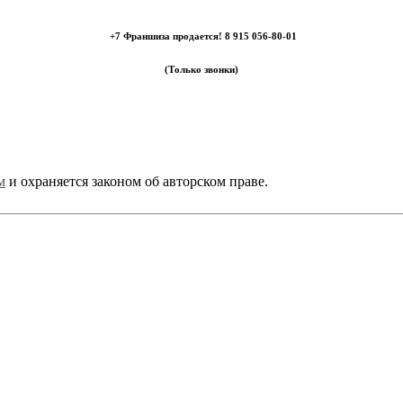
+7 Франшиза продается! 8 915 056-80-01
(Только звонки)
Самовывоз: Электросталь,
Фрязевское шоссе, 50А, цокольный этаж
м
и охраняется законом об авторском праве.