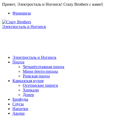
Привет, Электросталь и Ногинск! Crazy Brothers с вами!
|
Франшиза
Электросталь и Ногинск
+7 Франшиза продается! 8 915 056-80-01
Только звонки
Электросталь и Ногинск
Пицца
Четырёхэтажная пицца
Мини бенто-пиццы
Римская пицца
Кавказская кухня
Осетинские пироги
Хинкали
Донер
Брофуды
Соусы
Напитки
Акции