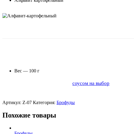
Алфавит картофельный
Любимые буковки из картофельного пюре наших маленьких
Вес — 100 г
Рекомендуем дополнить блюдо
соусом на выбор
.
Артикул:
Z-07
Категория:
Брофуды
Похожие товары
Брофуды