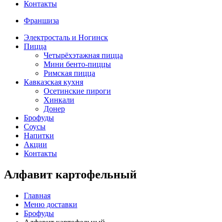
Контакты
Франшиза
Электросталь и Ногинск
Пицца
Четырёхэтажная пицца
Мини бенто-пиццы
Римская пицца
Кавказская кухня
Осетинские пироги
Хинкали
Донер
Брофуды
Соусы
Напитки
Акции
Контакты
Алфавит картофельный
Главная
Меню доставки
Брофуды