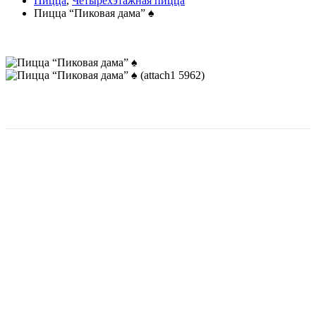
Пицца
,
Четырёхэтажная пицца
Пицца “Пиковая дама” ♠
Четырехэтажная пицца “Пиковая дама” — загадочная
новинка 2021 года, которая не оставит вас
равнодушными. Изысканное сочетание брусничного
соуса, сочной куриной грудки, сыра “Моцарелла” и
специального соуса от Crazy Brothers удивят вас своим