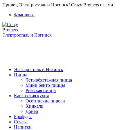
Привет, Электросталь и Ногинск! Crazy Brothers с вами!
|
Франшиза
Электросталь и Ногинск
+7 Франшиза продается! 8 915 056-80-01
Только звонки
Электросталь и Ногинск
Пицца
Четырёхэтажная пицца
Мини бенто-пиццы
Римская пицца
Кавказская кухня
Осетинские пироги
Хинкали
Донер
Брофуды
Соусы
Напитки