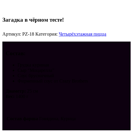
необычным вкусом и цветом теста.
Загадка в чёрном тесте!
Артикул:
PZ-18
Категория:
Четырёхэтажная пицца
Состав:
Грудка куриная
Сыр “Моцарелла”
Соус брусничный
Фирменный соус от Crazy Brothers
Диаметр:
25 см
Вес:
1400 г
Состав фарша
Говядина, Курица