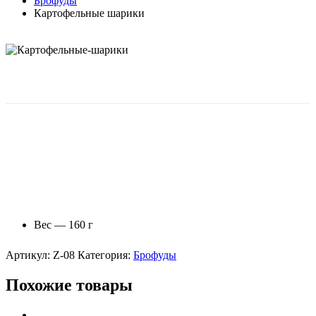
Брофуды
Картофельные шарики
Настолько нежными внутри и хрустящими снаружи
только могут быть картофельные шарики от Crazy
Brothers!
Вес — 160 г
Артикул:
Z-08
Категория:
Брофуды
Похожие товары