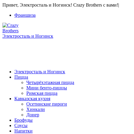
Привет, Электросталь и Ногинск! Crazy Brothers с вами!
|
Франшиза
Электросталь и Ногинск
+7 Франшиза продается! 8 915 056-80-01
Только звонки
Электросталь и Ногинск
Пицца
Четырёхэтажная пицца
Мини бенто-пиццы
Римская пицца
Кавказская кухня
Осетинские пироги
Хинкали
Донер
Брофуды
Соусы
Напитки