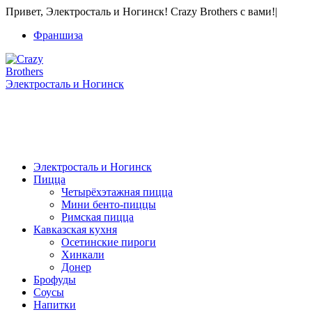
Привет, Электросталь и Ногинск! Crazy Brothers с вами!
|
Франшиза
Электросталь и Ногинск
+7 Франшиза продается! 8 915 056-80-01
Только звонки
Электросталь и Ногинск
Пицца
Четырёхэтажная пицца
Мини бенто-пиццы
Римская пицца
Кавказская кухня
Осетинские пироги
Хинкали
Донер
Брофуды
Соусы
Напитки