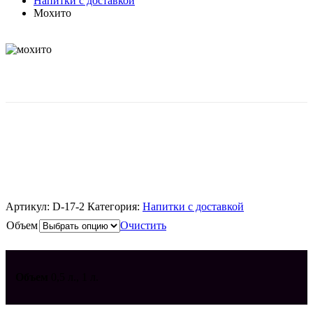
Напитки с доставкой
Мохито
Напиток “Мохито” сильногазированный. Объем по
выбору
Артикул:
D-17-2
Категория:
Напитки с доставкой
Объем
Очистить
Объем
0,5 л., 1 л.