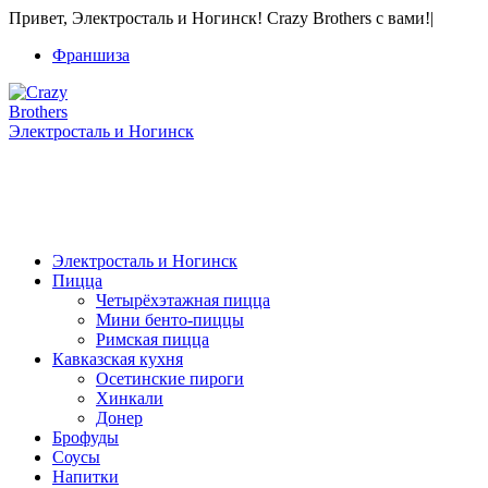
Привет, Электросталь и Ногинск! Crazy Brothers с вами!
|
Франшиза
Электросталь и Ногинск
+7 Франшиза продается! 8 915 056-80-01
Только звонки
Электросталь и Ногинск
Пицца
Четырёхэтажная пицца
Мини бенто-пиццы
Римская пицца
Кавказская кухня
Осетинские пироги
Хинкали
Донер
Брофуды
Соусы
Напитки